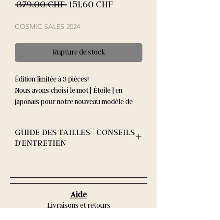
Prix
Prix
 379,00 CHF 
151,60 CHF
original
promotionnel
COSMIC SALES 2024
Rupture de stock
Édition limitée à 3 pièces!
Nous avons choisi le mot [ Étoile ] en
japonais pour notre nouveau modèle de
Kimono en soie réversible, doublé en
mousseline de soie, fabriqué avec amour
GUIDE DES TAILLES | CONSEILS
et passion dans notre atelier en France!
D'ENTRETIEN
Cette création existe en taille unique qui
correspond aux tailles small et médium.
Conseils d'entretien:
Tissus délicats.
Aide
Lavage à sec uniquement.
Livraisons et retours
Nettoyage par des professionnels
Guide des tailles